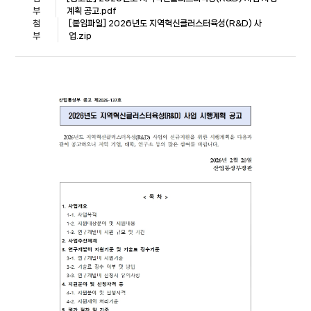
부
계획 공고.pdf
첨
[붙임파일] 2026년도 지역혁신클러스터육성(R&D) 사
부
업.zip