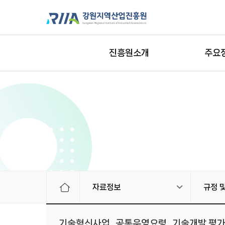
진흥원소개
주요
자료정보
규정 
기술혁신사업_공통운영요령_기술개발 평가관리